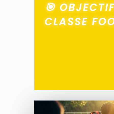
🎯 OBJECTI
CLASSE FO