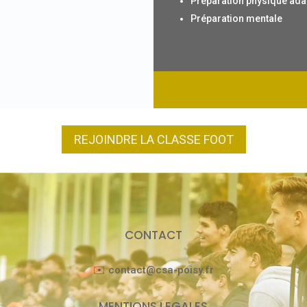
Préparation physique adap
Préparation mentale
REJOINDRE LA CLASSE FOOT
CONTACT
✉️ contact@csa-poisy.fr
MENTIONS LEGALES