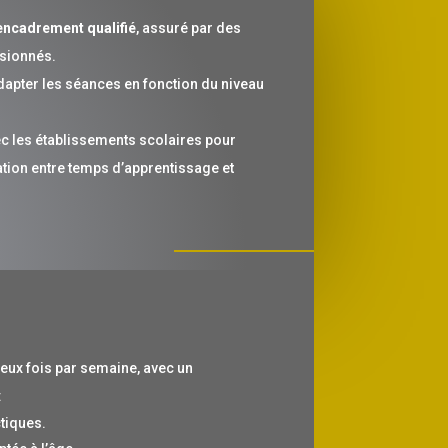
encadrement qualifié
, assuré par des
sionnés.
adapter les séances en fonction du niveau
ec les établissements scolaires pour
tion entre temps d’apprentissage et
deux fois par semaine, avec un
:
tiques.